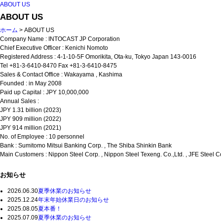
ABOUT US
ABOUT US
ホーム
> ABOUT US
Company Name : INTOCAST JP Corporation
Chief Executive Officer : Kenichi Nomoto
Registered Address : 4-1-10-5F Omorikita, Ota-ku, Tokyo Japan 143-0016
Tel +81-3-6410-8470 Fax +81-3-6410-8475
Sales & Contact Office : Wakayama , Kashima
Founded : in May 2008
Paid up Capital : JPY 10,000,000
Annual Sales :
JPY 1.31 billion (2023)
JPY 909 million (2022)
JPY 914 million (2021)
No. of Employee : 10 personnel
Bank : Sumitomo Mitsui Banking Corp. , The Shiba Shinkin Bank
Main Customers : Nippon Steel Corp. , Nippon Steel Texeng. Co.,Ltd. , JFE Steel C
お知らせ
2026.06.30
夏季休業のお知らせ
2025.12.24
年末年始休業日のお知らせ
2025.08.05
夏本番！
2025.07.09
夏季休業のお知らせ