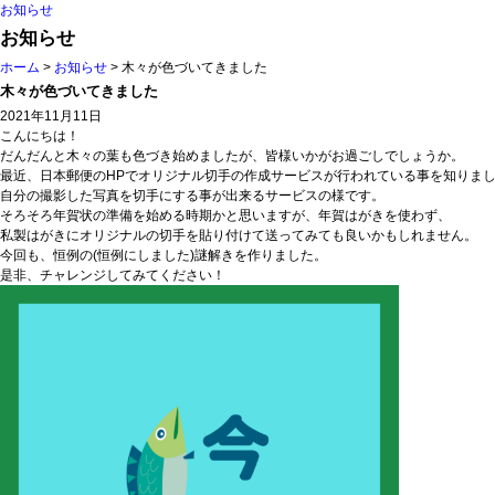
お知らせ
お知らせ
ホーム
>
お知らせ
> 木々が色づいてきました
木々が色づいてきました
2021年11月11日
こんにちは！
だんだんと木々の葉も色づき始めましたが、皆様いかがお過ごしでしょうか。
最近、日本郵便のHPでオリジナル切手の作成サービスが行われている事を知りま
自分の撮影した写真を切手にする事が出来るサービスの様です。
そろそろ年賀状の準備を始める時期かと思いますが、年賀はがきを使わず、
私製はがきにオリジナルの切手を貼り付けて送ってみても良いかもしれません。
今回も、恒例の(恒例にしました)謎解きを作りました。
是非、チャレンジしてみてください！