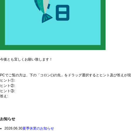
今後とも宜しくお願い致します！
PCでご覧の方は、下の「コロン(:)の先」をドラッグ選択するとヒント及び答えが
ヒント①:
本記事の投稿日は…
ヒント②:
答えは、一文字の漢字になります。
ヒント③:
本記事の投稿日「11月11日」を漢字にして縦に並べると…
答え:
鮭(サケ)
投稿日の11月11日は、この謎解きの解法から
鮭の日に制定されているらしいです。
お知らせ
2026.06.30
夏季休業のお知らせ